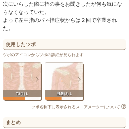
次にいらした際に指の事をお聞きしたが何も気にな
らなくなっていた。
よって左中指のバネ指症状からは２回で卒業され
た。
使用したツボ
ツボのアイコンからツボの詳細が見られます
T3(1) L
府蔵(3) L
ツボ名称下に表示されるスコアメーターについて
まとめ