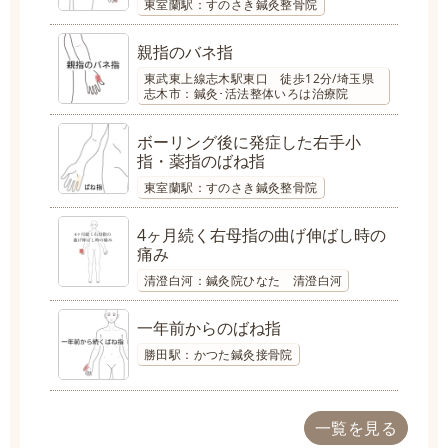
東室蘭駅：すのさき鍼灸整骨院
親指のバネ指
東武東上線志木駅東口 徒歩12分/埼玉県
志木市：鍼灸･活法整体いろは治療院
ボーリング後に発症した右手小
指・薬指のばね指
東室蘭駅：すのさき鍼灸整骨院
4ヶ月続く右母指の曲げ伸ばし時の
痛み
清澄白河：鍼灸院ひなた 清澄白河
一年前からのばね指
勝田駅：かつた鍼灸接骨院
一覧を見る