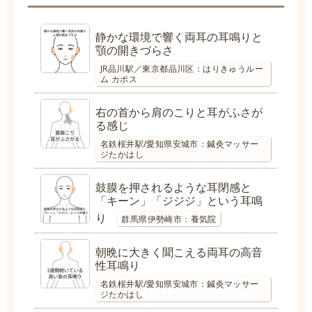
静かな環境で響く両耳の耳鳴りと
顎の開きづらさ
JR品川駅／東京都品川区：はりきゅうルー
ム カポス
右の首から肩のこりと耳がふさが
る感じ
名鉄桜井駅/愛知県安城市：鍼灸マッサー
ジたかはし
鼓膜を押されるような耳閉感と
「キーン」「ジジジ」という耳鳴
り
群馬県伊勢崎市：養気院
朝晩に大きく聞こえる両耳の高音
性耳鳴り
名鉄桜井駅/愛知県安城市：鍼灸マッサー
ジたかはし