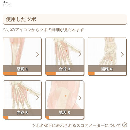
た。
使用したツボ
ツボのアイコンからツボの詳細が見られます
築賓 R
合谷 R
開魄 R
内谷 R
地天 R
ツボ名称下に表示されるスコアメーターについて