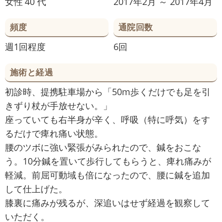
女性
40 代
2017年2月 ～ 2017年4月
頻度
通院回数
週1回程度
6回
施術と経過
初診時、提携駐車場から「50m歩くだけでも足を引
きずり杖が手放せない。」
座っていても右半身が辛く、呼吸（特に呼気）をす
るだけで痺れ痛い状態。
腰のツボに強い緊張がみられたので、鍼をおこな
う。10分鍼を置いて歩行してもらうと、痺れ痛みが
軽減。前屈可動域も倍になったので、腰に鍼を追加
して仕上げた。
膝裏に痛みが残るが、深追いはせず経過を観察して
いただく。