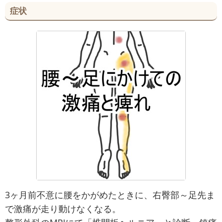
症状
3ヶ月前不意に腰をかがめたときに、右臀部～足先ま
で激痛が走り動けなくなる。