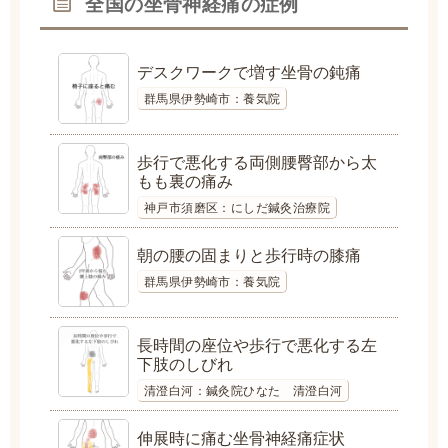
全国の坐骨神経痛の症例
デスクワークで増す坐骨の鈍痛
群馬県伊勢崎市：養気院
歩行で悪化する両側腰臀部から太
もも裏の痛み
神戸市須磨区：にしだ鍼灸治療院
朝の腰の固まりと歩行時の膝痛
群馬県伊勢崎市：養気院
長時間の座位や歩行で悪化する左
下肢のしびれ
清澄白河：鍼灸院ひなた 清澄白河
伸展時に痛む坐骨神経痛症状