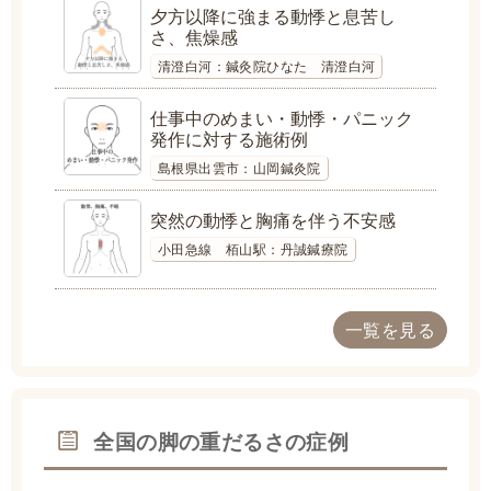
夕方以降に強まる動悸と息苦し
さ、焦燥感
清澄白河：鍼灸院ひなた 清澄白河
仕事中のめまい・動悸・パニック
発作に対する施術例
島根県出雲市：山岡鍼灸院
突然の動悸と胸痛を伴う不安感
小田急線 栢山駅：丹誠鍼療院
一覧を見る
全国の脚の重だるさの症例