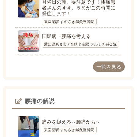
月曜日の朝、要注意です！腰痛患
者さんの４４、５％がこの時間に
発症します！
東室蘭駅 すのさき鍼灸整骨院
国民病・腰痛を考える
愛知県あま市 / 名鉄七宝駅 フルミチ鍼灸院
一覧を見る
腰痛の解説
痛みを捉える～腰痛から～
東室蘭駅 すのさき鍼灸整骨院