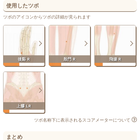
使用したツボ
ツボのアイコンからツボの詳細が見られます
後谿 R
殷門 R
飛揚 R
上髎 LR
ツボ名称下に表示されるスコアメーターについて
まとめ