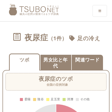
夜尿症
（1件）
足の冷え
ツボ
男女比と年
関連ワード
代
夜尿症
のツボ
全国の症例対象