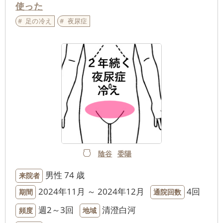
使った
足の冷え
夜尿症
陰谷
委陽
男性
74 歳
来院者
2024年11月 ～ 2024年12月
4回
期間
通院回数
週2～3回
清澄白河
頻度
地域