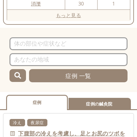
消濼
30
1
もっと見る
症例 一覧
症例
症例の鍼灸院
冷え
夜尿症
下腹部の冷えを考慮し、足とお尻のツボを