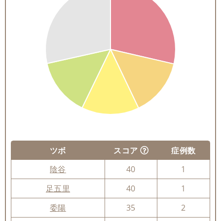
ツボ
スコア
症例数
陰谷
40
1
足五里
40
1
委陽
35
2