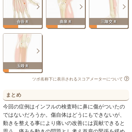
合谷 R
曲泉 R
三陰交 R
玉竧 R
ツボ名称下に表示されるスコアメーターについて
まとめ
今回の症例はインフルの検査時に鼻に傷がついたの
ではないだろうか。傷自体はどうにもできないが、
動きを整える事により痛いの改善には貢献できると
思う。痛みを動きの問題とし考え首肩の緊張を緩め