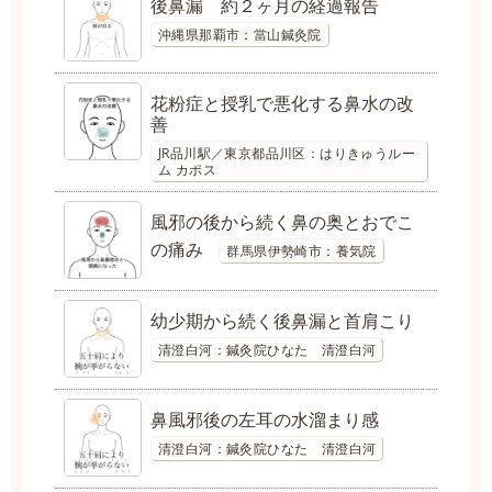
後鼻漏 約２ヶ月の経過報告
沖縄県那覇市：當山鍼灸院
花粉症と授乳で悪化する鼻水の改
善
JR品川駅／東京都品川区：はりきゅうルー
ム カポス
風邪の後から続く鼻の奥とおでこ
の痛み
群馬県伊勢崎市：養気院
幼少期から続く後鼻漏と首肩こり
清澄白河：鍼灸院ひなた 清澄白河
鼻風邪後の左耳の水溜まり感
清澄白河：鍼灸院ひなた 清澄白河