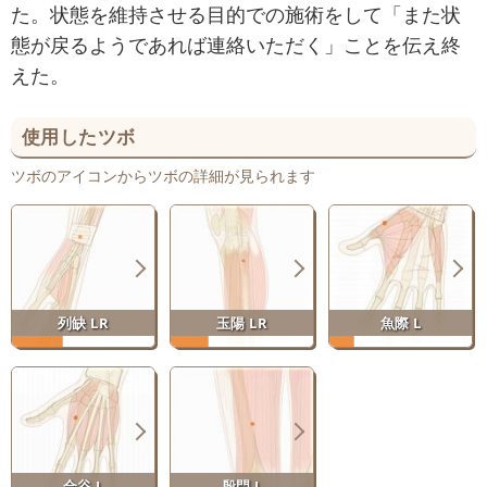
た。状態を維持させる目的での施術をして「また状
態が戻るようであれば連絡いただく」ことを伝え終
えた。
使用したツボ
ツボのアイコンからツボの詳細が見られます
列缺 LR
玉陽 LR
魚際 L
合谷 L
殷門 L