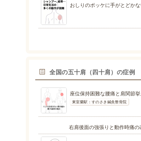
おしりのポッケに手がとどかな
全国の五十肩（四十肩）の症例
座位保持困難な腰痛と肩関節挙
東室蘭駅：すのさき鍼灸整骨院
右肩後面の強張りと動作時痛の