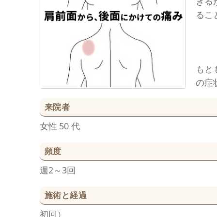
きる
るこ
もと
の症
来院者
女性
50 代
頻度
週2～3回
施術と経過
初回）