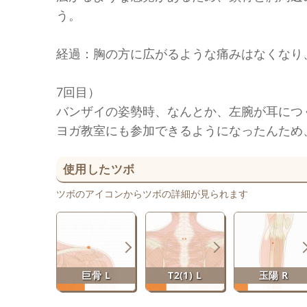
う。
経過：胸の方に広がるような痛みはなくなり
7回目）
バンザイの姿勢時、なんとか、左腕が耳につ
ヨガ教室にも参加できるようになったんため
使用したツボ
ツボのアイコンからツボの詳細が見られます
巨骨 L
T2(1) L
玉陽 R