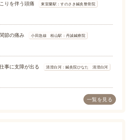
こりを伴う頭痛
東室蘭駅：すのさき鍼灸整骨院
関節の痛み
小田急線 栢山駅：丹誠鍼療院
仕事に支障が出る
清澄白河：鍼灸院ひなた 清澄白河
一覧を見る