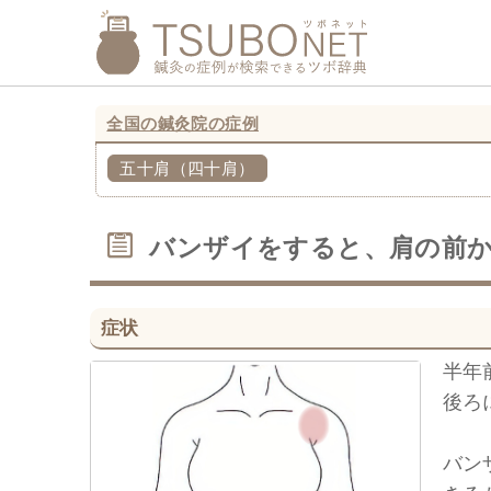
全国の鍼灸院の症例
五十肩（四十肩）
バンザイをすると、肩の前
症状
半年
後ろ
バン