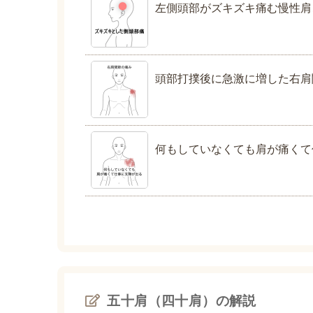
左側頭部がズキズキ痛む慢性肩
頭部打撲後に急激に増した右肩
何もしていなくても肩が痛くて
五十肩（四十肩）の解説