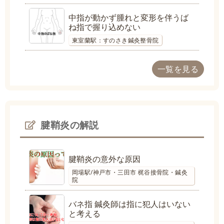
中指が動かず腫れと変形を伴うば
ね指で握り込めない
東室蘭駅：すのさき鍼灸整骨院
一覧を見る
腱鞘炎の解説
腱鞘炎の意外な原因
岡場駅/神戸市・三田市 梶谷接骨院・鍼灸
院
バネ指 鍼灸師は指に犯人はいない
と考える