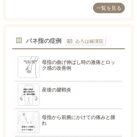
一覧を見る
バネ指の症例
ゐろは鍼漢院
母指の曲げ伸ばし時の激痛とロッ
ク感の改善例
産後の腱鞘炎
母指から前腕にかけての痛みと腫
れ