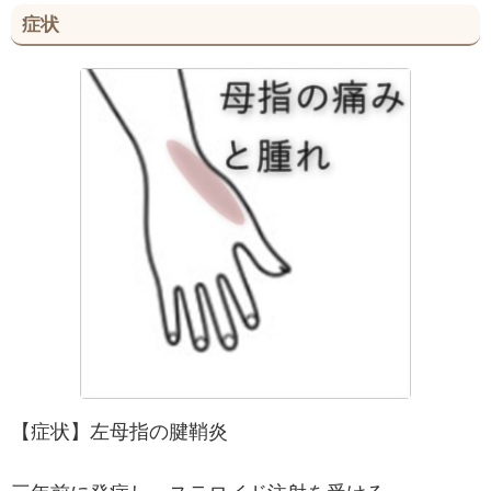
症状
【症状】左母指の腱鞘炎