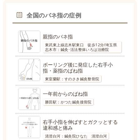
全国のバネ指の症例
親指のバネ指
東武東上線志木駅東口 徒歩12分/埼玉県
志木市：鍼灸･活法整体いろは治療院
ボーリング後に発症した右手小
指・薬指のばね指
東室蘭駅：すのさき鍼灸整骨院
一年前からのばね指
勝田駅：かつた鍼灸接骨院
右手小指を伸ばすとガクッとする
違和感と痛み
清澄白河：鍼灸院ひなた 清澄白河