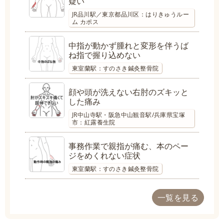
疑い
JR品川駅／東京都品川区：はりきゅうルー
ム カポス
中指が動かず腫れと変形を伴うば
ね指で握り込めない
東室蘭駅：すのさき鍼灸整骨院
顔や頭が洗えない右肘のズキッと
した痛み
JR中山寺駅・阪急中山観音駅/兵庫県宝塚
市：紅露養生院
事務作業で親指が痛む、本のペー
ジをめくれない症状
東室蘭駅：すのさき鍼灸整骨院
一覧を見る