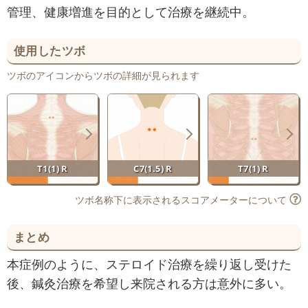
管理、健康増進を目的として治療を継続中。
使用したツボ
ツボのアイコンからツボの詳細が見られます
T1(1) R
C7(1.5) R
T7(1) R
ツボ名称下に表示されるスコアメーターについて
まとめ
本症例のように、ステロイド治療を繰り返し受けた
後、鍼灸治療を希望し来院される方は意外に多い。