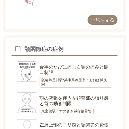
一覧を見る
顎関節症の症例
食事のたびに痛む右顎の痛みと開
口制限
阪急芦屋川駅/兵庫県芦屋市：おおば鍼灸
院
顎の緊張を伴う左頚背部の張り感
と首の動き制限
東室蘭駅：すのさき鍼灸整骨院
左肩上部のコリ感と顎関節の緊張