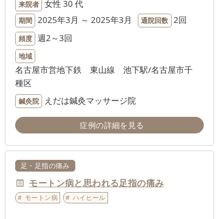
女性
30 代
来院者
2025年3月 ～ 2025年3月
2回
期間
通院回数
週2～3回
頻度
地域
名古屋市営地下鉄 東山線 池下駅/名古屋市千
種区
えだは鍼灸マッサージ院
鍼灸院
症例の詳細を見る
足・足指の痛み
モートン病と思われる足指の痛み
モートン病
ハイヒール