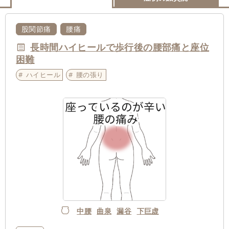
股関節痛
腰痛
長時間ハイヒールで歩行後の腰部痛と座位
困難
ハイヒール
腰の張り
中腰
曲泉
漏谷
下巨虚