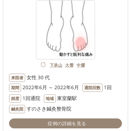
下承山
大臀
中髎
女性
30 代
来院者
2022年6月 ～ 2022年6月
1回
期間
通院回数
1回通院
東室蘭駅
頻度
地域
すのさき鍼灸整骨院
鍼灸院
症例の詳細を見る