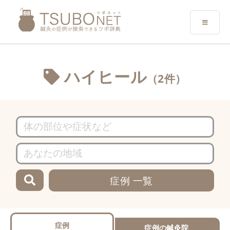
ハイヒール
（2件）
症例 一覧
症例
症例の鍼灸院