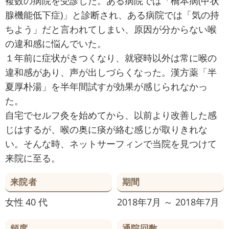
複数の病院を受診した。ある病院では「橋本病(甲状
腺機能低下症)」と診断され、ある病院では「気の持
ちよう」だと言われてしまい、原因が分からない喉
の違和感に悩んでいた。
１年前に症状がきつくなり、就寝時以外は常に喉の
違和感があり、声が出しづらくなった。漢方薬「半
夏厚朴湯」を半年間試すが効果が感じられなかっ
た。
自宅でセルフ灸を始めてから、以前より改善した感
じはするが、喉の奥に痰が絡む感じが取りきれな
い。そんな時、ネットサーフィンで当院を見つけて
来院に至る。
来院者
期間
女性
40 代
2018年7月 ～ 2018年7月
頻度
通院回数