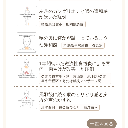
左足のガングリオンと喉の違和感
が続いた症例
島根県出雲市：山岡鍼灸院
喉の奥に何かが詰まっているよう
な違和感
群馬県伊勢崎市：養気院
1年間続いた逆流性食道炎による胃
痛・胸やけが改善した症例
名古屋市営地下鉄 東山線 池下駅/名古
屋市千種区：えだは鍼灸マッサージ院
風邪後に続く喉のヒリヒリ感と夕
方の声のかすれ
清澄白河：鍼灸院ひなた 清澄白河
一覧を見る