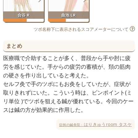
合谷 R
曲池 LR
ツボ名称下に表示されるスコアメーターについて
まとめ
医療職で介助することが多く、普段から手や肘に疲
労を感じていた。手からの疲労の蓄積が、頚の筋肉
の硬さを作り出していると考えた。
セルフ灸で手のツボにもお灸をしていたが、症状が
取りきれずにいた。こういう時は、ピンポイント(ミ
リ単位 )でツボを狙える鍼が優れている。今回のケー
スは鍼の方が効果的に作用した。
はりきゅうroom タスケ
症例の鍼灸院：