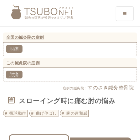
全国の鍼灸院の症例
肘痛
この鍼灸院の症例
肘痛
すのさき鍼灸整骨院
症例の鍼灸院：
スローイング時に痛む肘の悩み
投球動作
曲げ伸ばし
腕の違和感