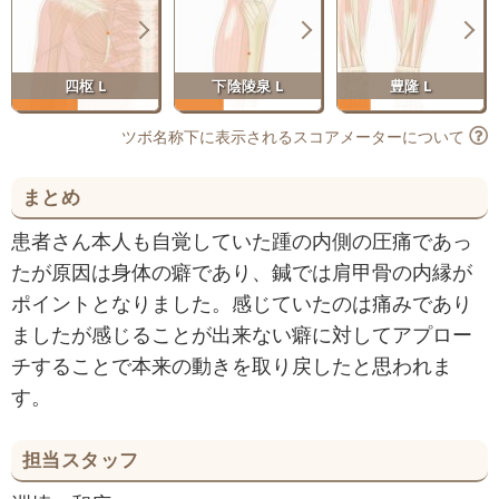
四枢 L
下陰陵泉 L
豊隆 L
ツボ名称下に表示されるスコアメーターについて
まとめ
患者さん本人も自覚していた踵の内側の圧痛であっ
たが原因は身体の癖であり、鍼では肩甲骨の内縁が
ポイントとなりました。感じていたのは痛みであり
ましたが感じることが出来ない癖に対してアプロー
チすることで本来の動きを取り戻したと思われま
す。
担当スタッフ