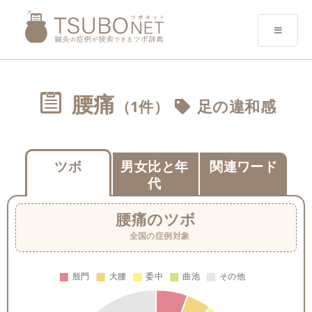
腰痛
（1件）
足の違和感
ツボ
男女比と年
関連ワード
代
腰痛
のツボ
全国の症例対象