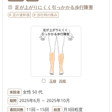
足が上がりにくく引っかかる歩行障害
足の違和感
歩行時の痛み
玉竧
四枢
女性
50 代
来院者
2025年6月 ～ 2025年10月
期間
11回～15回
月3回程度
通院回数
頻度