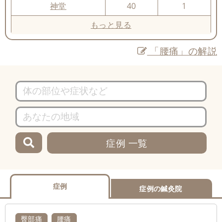
神堂
40
1
もっと見る
「腰痛」の解説
症例 一覧
症例
症例の鍼灸院
臀部痛
腰痛