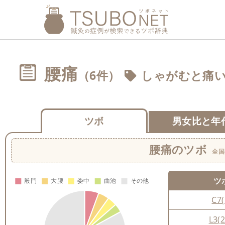
腰痛
（6件）
しゃがむと痛
ツボ
男女比と年
腰痛
のツボ
全国
ツ
C7(
L3(2