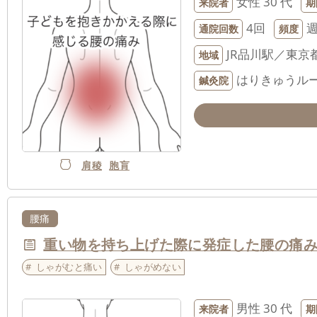
女性
30 代
来院者
期
4回
通院回数
頻度
JR品川駅／東京
地域
はりきゅうルー
鍼灸院
肩稜
胞肓
腰痛
重い物を持ち上げた際に発症した腰の痛
しゃがむと痛い
しゃがめない
男性
30 代
来院者
期