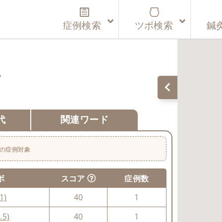
症例検索
ツボ検索
鍼
い
代
関連ワード
の症例対象
ボ
スコア
症例数
1)
40
1
.5)
40
1