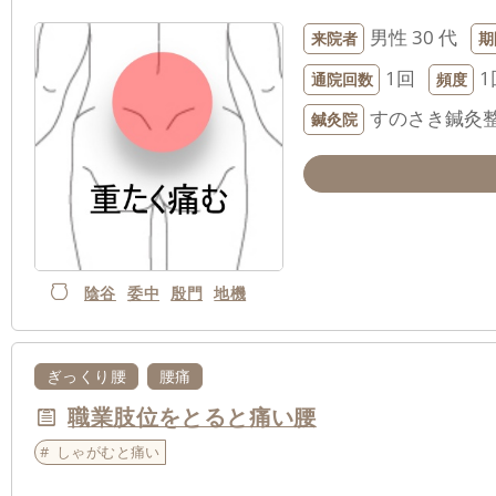
男性
30 代
来院者
期
1回
1
通院回数
頻度
すのさき鍼灸
鍼灸院
陰谷
委中
殷門
地機
ぎっくり腰
腰痛
職業肢位をとると痛い腰
しゃがむと痛い