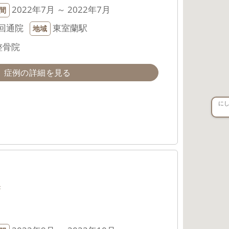
2022年7月 ～ 2022年7月
間
回通院
東室蘭駅
地域
整骨院
症例の詳細を見る
に
み