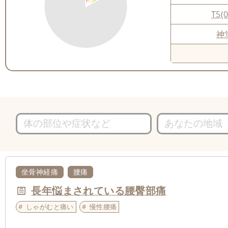
T5(0
神
坐骨神経痛
腰痛
長年悩まされている腰臀部痛
しゃがむと痛い
慢性腰痛