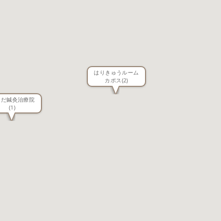
はりきゅうルーム
カポス
(2)
しだ鍼灸治療院
(1)