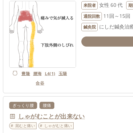
女性
60 代
来院者
期
11回～15回
通院回数
にしだ鍼灸治
鍼灸院
豊隆
腰海
L4(1)
玉陽
合谷
ぎっくり腰
腰痛
しゃがむことが出来ない
屈むと痛い
しゃがむと痛い