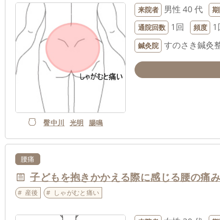
男性
40 代
来院者
期
1回
1
通院回数
頻度
すのさき鍼灸
鍼灸院
臀中川
光明
腸鳴
腰痛
子どもを抱きかかえる際に感じる腰の痛
産後
しゃがむと痛い