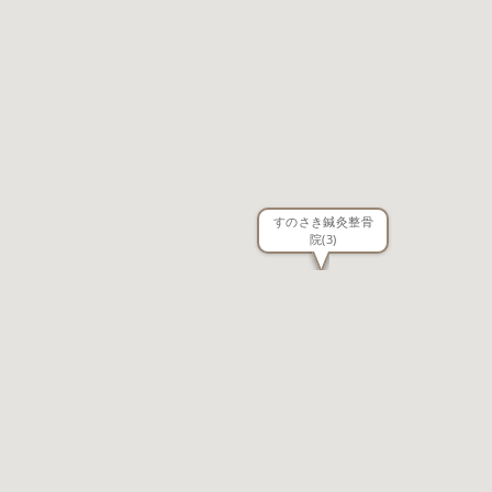
すのさき鍼灸整骨
院
(3)