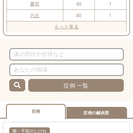
裏宮
40
1
六丘
40
1
もっと見る
症例 一覧
症例
症例の鍼灸院
腕・手指のしびれ