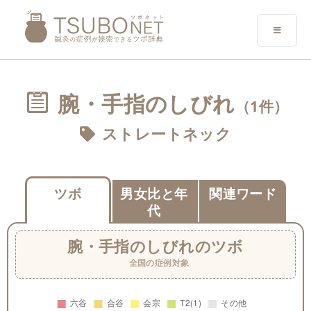
腕・手指のしびれ
（1件）
ストレートネック
ツボ
男女比と年
関連ワード
代
腕・手指のしびれ
のツボ
全国の症例対象