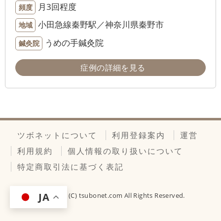
月3回程度
頻度
小田急線秦野駅／神奈川県秦野市
地域
うめの手鍼灸院
鍼灸院
症例の詳細を見る
ツボネットについて
利用登録案内
運営
利用規約
個人情報の取り扱いについて
特定商取引法に基づく表記
JA
Copyright (C)
tsubonet.com
All Rights Reserved.