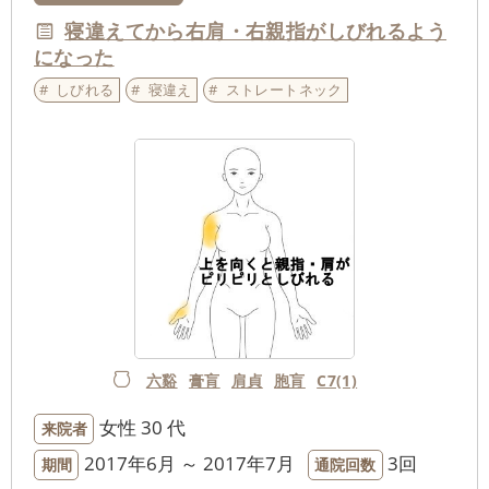
寝違えてから右肩・右親指がしびれるよう
になった
しびれる
寝違え
ストレートネック
六谿
膏肓
肩貞
胞肓
C7(1)
女性
30 代
来院者
2017年6月 ～ 2017年7月
3回
期間
通院回数