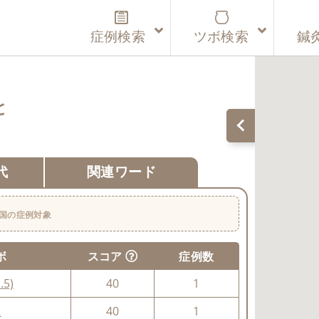
症例検索
ツボ検索
鍼
と
代
関連ワード
国の症例対象
ボ
スコア
症例数
.5)
40
1
颪
40
1