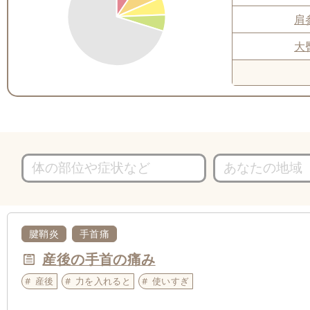
肩
大
腱鞘炎
手首痛
産後の手首の痛み
産後
力を入れると
使いすぎ