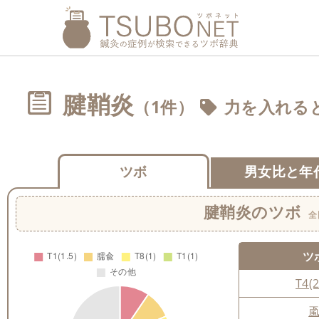
腱鞘炎
（1件）
力を入れる
ツボ
男女比と年
腱鞘炎
のツボ
全
ツ
T4(2