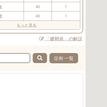
参
40
1
臀
40
1
もっと見る
「腱鞘炎」の解説
症例 一覧