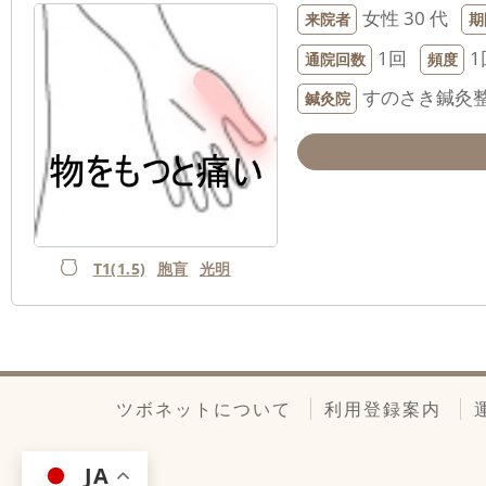
女性
30 代
来院者
期
1回
1
通院回数
頻度
すのさき鍼灸
鍼灸院
T1(1.5)
胞肓
光明
ツボネットについて
利用登録案内
JA