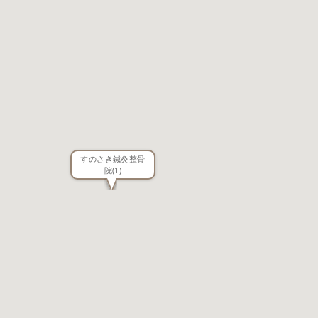
すのさき鍼灸整骨
院
(1)