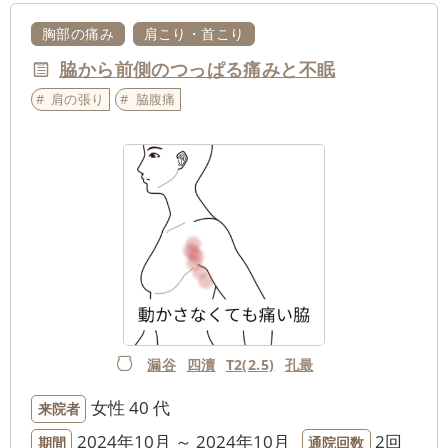
胸部の痛み
肩こり・首こり
脇から前側のつっぱる痛みと不眠
肩の張り
脇腹痛
漏谷
四瀆
T2(2.5)
孔最
女性
40 代
来院者
2024年10月 ～ 2024年10月
2回
期間
通院回数