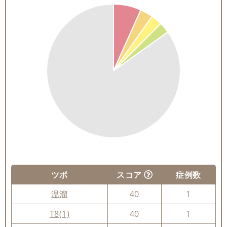
ツボ
スコア
症例数
温溜
40
1
T8(1)
40
1