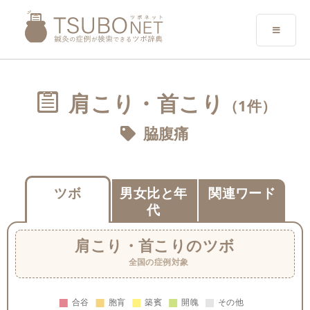
肩こり・首こり
（1件）
脇腹痛
ツボ
男女比と年
関連ワード
代
肩こり・首こり
のツボ
全国の症例対象