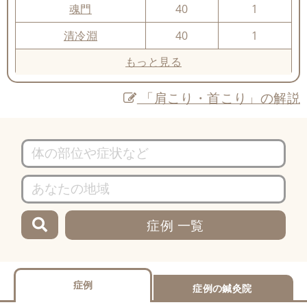
魂門
40
1
清冷淵
40
1
もっと見る
「肩こり・首こり」の解説
症例 一覧
症例
症例の鍼灸院