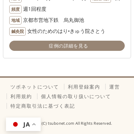
週1回程度
頻度
京都市営地下鉄 烏丸御池
地域
女性のためのはり•きゅう院さとう
鍼灸院
症例の詳細を見る
ツボネットについて
利用登録案内
運営
利用規約
個人情報の取り扱いについて
特定商取引法に基づく表記
JA
Copyright (C)
tsubonet.com
All Rights Reserved.