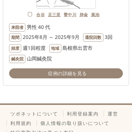
合谷
足三里
臀中川
肺兪
風池
男性
40 代
来院者
2025年8月 ～ 2025年9月
3回
期間
通院回数
週1回程度
島根県出雲市
頻度
地域
山岡鍼灸院
鍼灸院
症例の詳細を見る
ツボネットについて
利用登録案内
運営
利用規約
個人情報の取り扱いについて