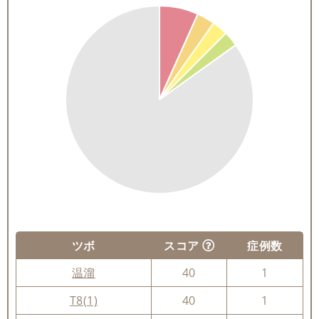
ツボ
スコア
症例数
温溜
40
1
T8(1)
40
1