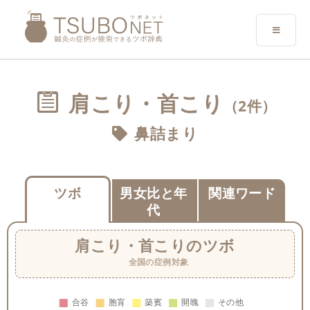
肩こり・首こり
（2件）
鼻詰まり
ツボ
男女比と年
関連ワード
代
肩こり・首こり
のツボ
全国の症例対象