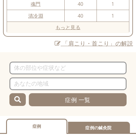
魂門
40
1
清冷淵
40
1
もっと見る
「肩こり・首こり」の解説
症例 一覧
症例
症例の鍼灸院