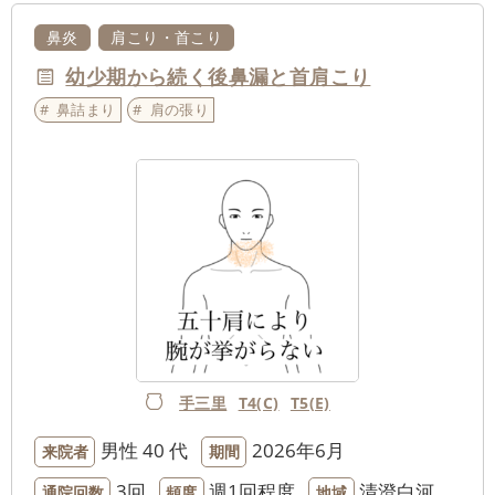
鼻炎
肩こり・首こり
幼少期から続く後鼻漏と首肩こり
鼻詰まり
肩の張り
手三里
T4(C)
T5(E)
男性
40 代
2026年6月
来院者
期間
3回
週1回程度
清澄白河
通院回数
頻度
地域