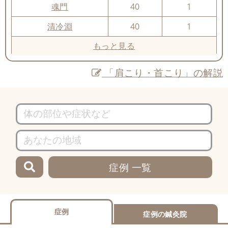
魂門
40
1
清冷淵
40
1
もっと見る
「肩こり・首こり」の解説
症例 一覧
症例
症例の鍼灸院