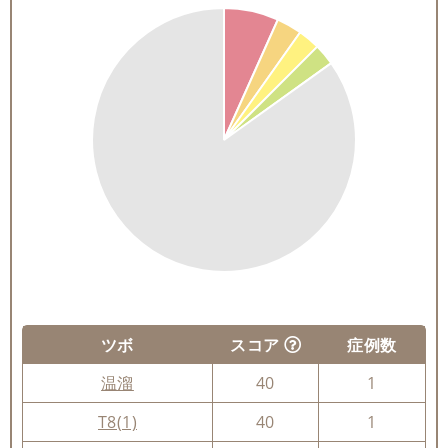
ツボ
スコア
症例数
温溜
40
1
T8(1)
40
1