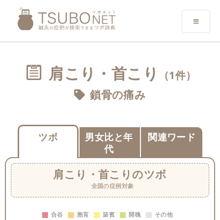
肩こり・首こり
（1件）
鎖骨の痛み
ツボ
男女比と年
関連ワード
代
肩こり・首こり
のツボ
全国の症例対象