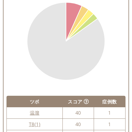
ツボ
スコア
症例数
温溜
40
1
T8(1)
40
1