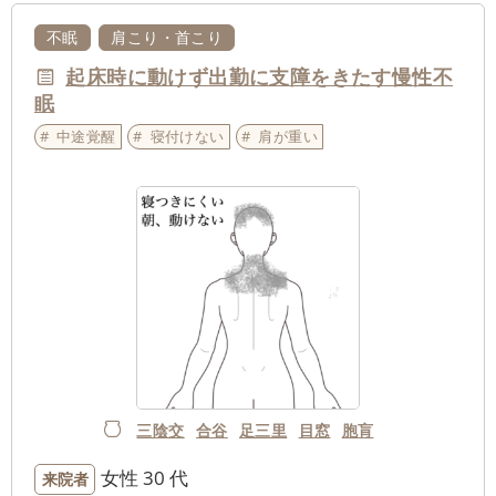
不眠
肩こり・首こり
起床時に動けず出勤に支障をきたす慢性不
眠
中途覚醒
寝付けない
肩が重い
三陰交
合谷
足三里
目窓
胞肓
女性
30 代
来院者