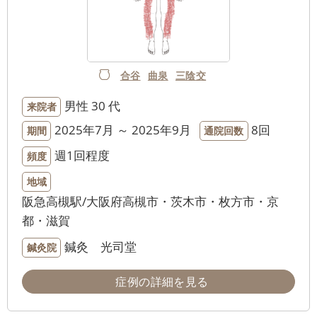
合谷
曲泉
三陰交
男性
30 代
来院者
2025年7月 ～ 2025年9月
8回
期間
通院回数
週1回程度
頻度
地域
阪急高槻駅/大阪府高槻市・茨木市・枚方市・京
都・滋賀
鍼灸 光司堂
鍼灸院
症例の詳細を見る