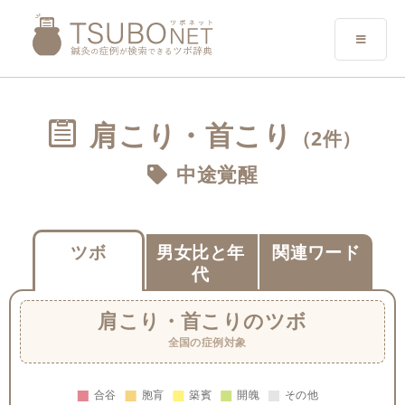
肩こり・首こり
（2件）
中途覚醒
ツボ
男女比と年
関連ワード
代
肩こり・首こり
のツボ
全国の症例対象