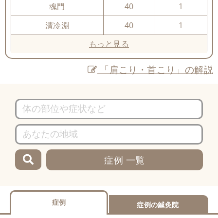
魂門
40
1
清冷淵
40
1
もっと見る
「肩こり・首こり」の解説
症例 一覧
症例
症例の鍼灸院