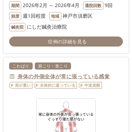
2026年2月 ～ 2026年4月
9回
期間
通院回数
週1回程度
神戸市須磨区
頻度
地域
にしだ鍼灸治療院
鍼灸院
症例の詳細を見る
こわばり
肩こり・首こり
身体の外側全体が常に張っている感覚
肩が重い
全体的に凝っている
中途覚醒