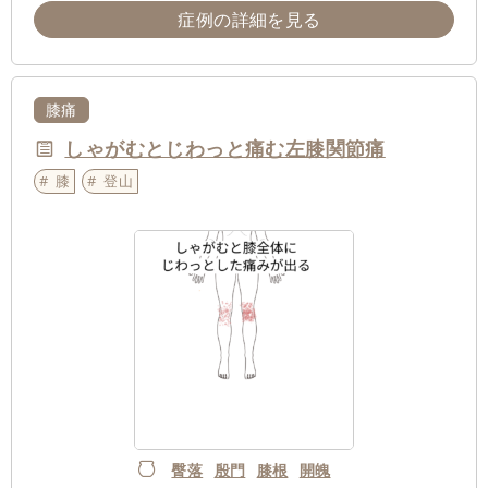
症例の詳細を見る
膝痛
しゃがむとじわっと痛む左膝関節痛
膝
登山
臀落
殷門
膝根
開魄