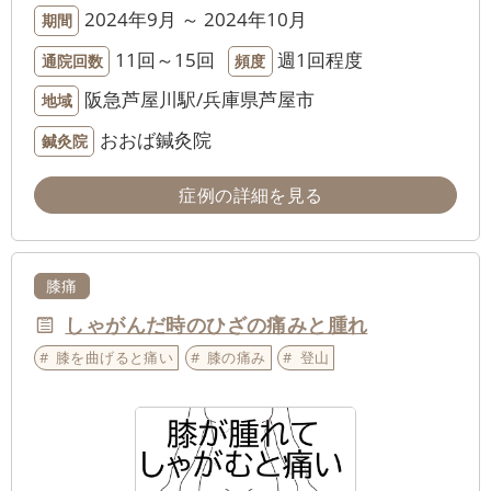
2024年9月 ～ 2024年10月
期間
11回～15回
週1回程度
通院回数
頻度
阪急芦屋川駅/兵庫県芦屋市
地域
おおば鍼灸院
鍼灸院
症例の詳細を見る
膝痛
しゃがんだ時のひざの痛みと腫れ
膝を曲げると痛い
膝の痛み
登山