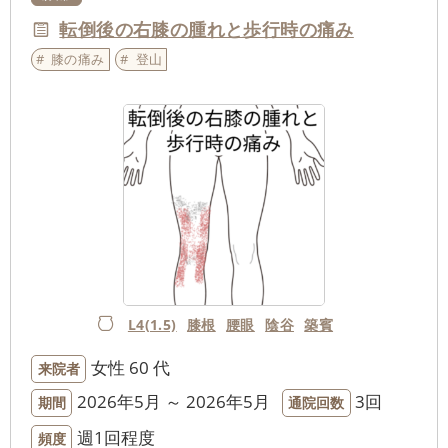
転倒後の右膝の腫れと歩行時の痛み
膝の痛み
登山
L4(1.5)
膝根
腰眼
陰谷
築賓
女性
60 代
来院者
2026年5月 ～ 2026年5月
3回
期間
通院回数
週1回程度
頻度