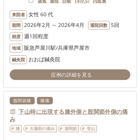
築賓
膝根
巨峻
T4(0.5)
内眼裏
女性
60 代
来院者
2026年2月 ～ 2026年4月
5回
期間
通院回数
週1回程度
頻度
阪急芦屋川駅/兵庫県芦屋市
地域
おおば鍼灸院
鍼灸院
症例の詳細を見る
股関節痛
膝痛
下山時に出現する膝外側と股関節外側の痛
み
膝
大腿部の痛み
股関節
登山