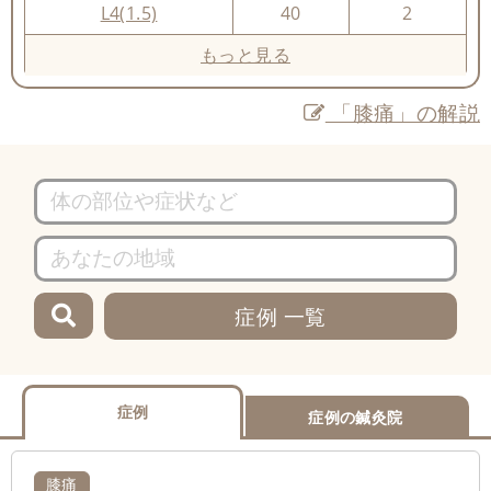
L4(1.5)
40
2
もっと見る
「膝痛」の解説
症例 一覧
症例
症例の鍼灸院
膝痛