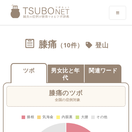
膝痛
（10件）
登山
ツボ
男女比と年
関連ワード
代
膝痛
のツボ
全国の症例対象