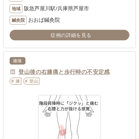
阪急芦屋川駅/兵庫県芦屋市
地域
おおば鍼灸院
鍼灸院
症例の詳細を見る
膝痛
登山後の右膝痛と歩行時の不安定感
膝
登山