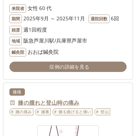
女性
60 代
来院者
2025年9月 ～ 2025年11月
6回
期間
通院回数
週1回程度
頻度
阪急芦屋川駅/兵庫県芦屋市
地域
おおば鍼灸院
鍼灸院
症例の詳細を見る
膝痛
膝の腫れと登山時の痛み
膝の痛み
膝裏
膝を曲げると痛い
登山