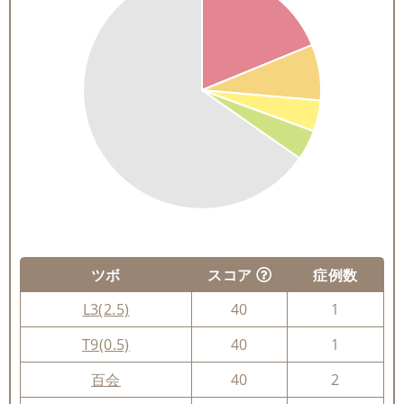
ツボ
スコア
症例数
L3(2.5)
40
1
T9(0.5)
40
1
百会
40
2