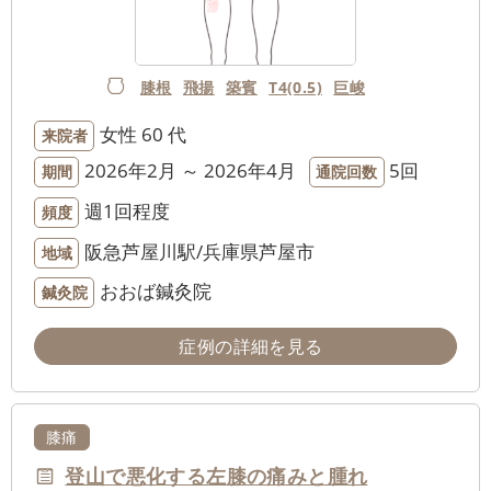
膝根
飛揚
築賓
T4(0.5)
巨峻
女性
60 代
来院者
2026年2月 ～ 2026年4月
5回
期間
通院回数
週1回程度
頻度
阪急芦屋川駅/兵庫県芦屋市
地域
おおば鍼灸院
鍼灸院
症例の詳細を見る
膝痛
登山で悪化する左膝の痛みと腫れ