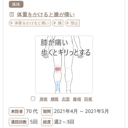
膝痛
体重をかけると膝が痛い
体重をかけると痛い
膝
登山
肩稜
腰眼
志室
膝根
四枢
70 代
2021年4月 ～ 2021年5月
来院者
期間
5回
週2～3回
通院回数
頻度