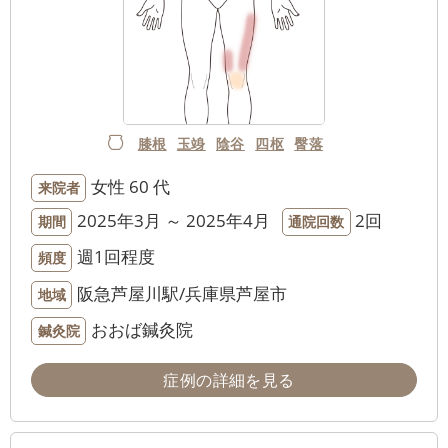
膝根
玉竧
陰谷
四枢
臀落
女性
60 代
来院者
2025年3月 ～ 2025年4月
2回
期間
通院回数
週1回程度
頻度
阪急芦屋川駅/兵庫県芦屋市
地域
おおば鍼灸院
鍼灸院
症例の詳細を見る