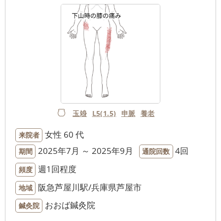
玉竧
L5(1.5)
申脈
養老
女性
60 代
来院者
2025年7月 ～ 2025年9月
4回
期間
通院回数
週1回程度
頻度
阪急芦屋川駅/兵庫県芦屋市
地域
おおば鍼灸院
鍼灸院