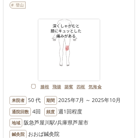
登山
膝根
飛揚
築賓
四枢
気海兪
50 代
2025年7月 ～ 2025年10月
来院者
期間
4回
週1回程度
通院回数
頻度
阪急芦屋川駅/兵庫県芦屋市
地域
おおば鍼灸院
鍼灸院