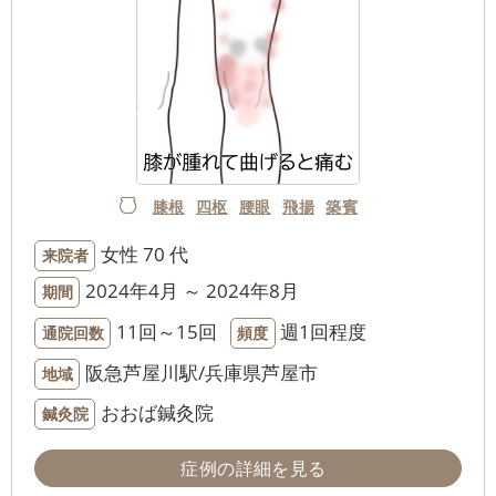
膝根
四枢
腰眼
飛揚
築賓
女性
70 代
来院者
2024年4月 ～ 2024年8月
期間
11回～15回
週1回程度
通院回数
頻度
阪急芦屋川駅/兵庫県芦屋市
地域
おおば鍼灸院
鍼灸院
症例の詳細を見る