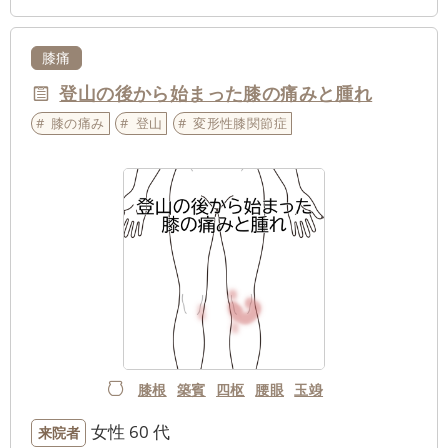
膝痛
登山の後から始まった膝の痛みと腫れ
膝の痛み
登山
変形性膝関節症
膝根
築賓
四枢
腰眼
玉竧
女性
60 代
来院者