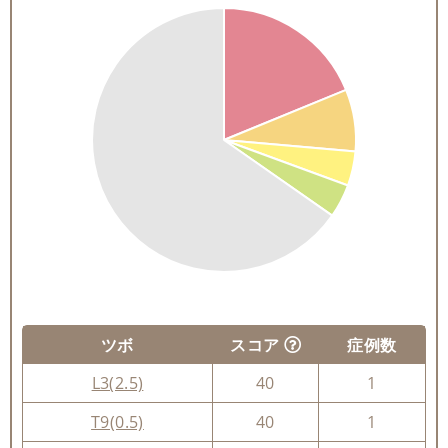
ツボ
スコア
症例数
L3(2.5)
40
1
T9(0.5)
40
1