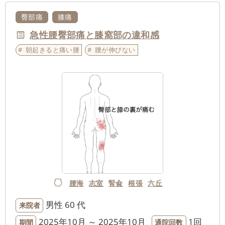
臀部痛
膝痛
急性腰臀部痛と膝窩部の違和感
朝起きると痛い腰
腰が伸びない
腰海
志室
腎兪
根張
六丘
男性
60 代
来院者
2025年10月 ～ 2025年10月
1回
期間
通院回数