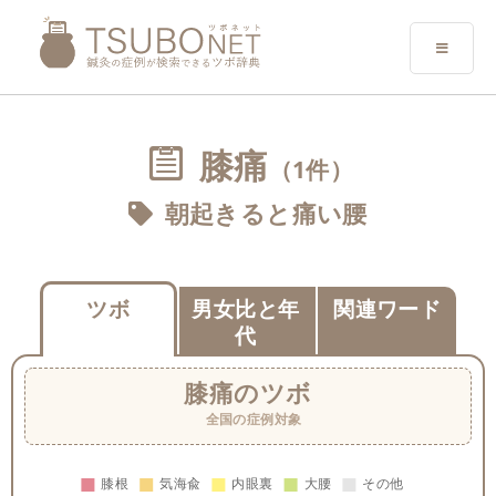
膝痛
（1件）
朝起きると痛い腰
ツボ
男女比と年
関連ワード
代
膝痛
のツボ
全国の症例対象