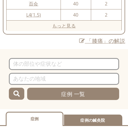
百会
40
2
L4(1.5)
40
2
もっと見る
「膝痛」の解説
症例 一覧
症例
症例の鍼灸院