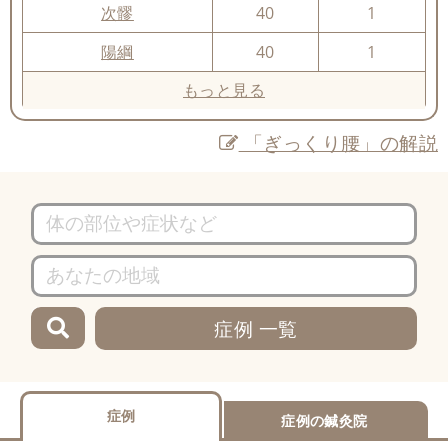
次髎
40
1
陽綱
40
1
もっと見る
「ぎっくり腰」の解説
症例 一覧
症例
症例の鍼灸院