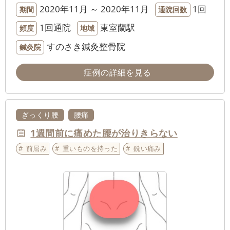
2020年11月 ～ 2020年11月
1回
期間
通院回数
1回通院
東室蘭駅
頻度
地域
すのさき鍼灸整骨院
鍼灸院
症例の詳細を見る
ぎっくり腰
腰痛
1週間前に痛めた腰が治りきらない
前屈み
重いものを持った
鋭い痛み