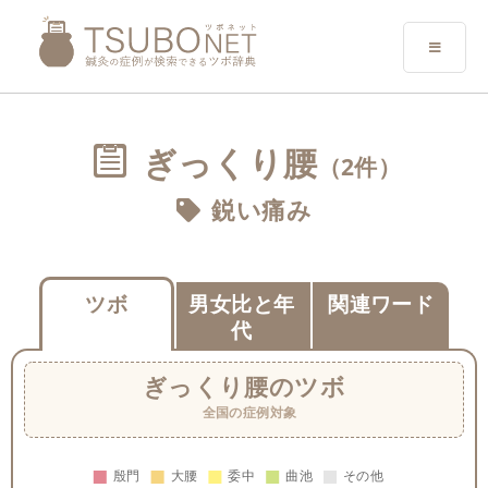
ぎっくり腰
（2件）
鋭い痛み
ツボ
男女比と年
関連ワード
代
ぎっくり腰
のツボ
全国の症例対象