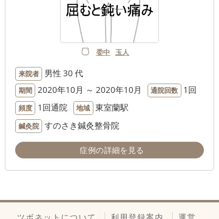
委中
玉人
男性
30 代
来院者
2020年10月 ～ 2020年10月
1回
期間
通院回数
1回通院
東室蘭駅
頻度
地域
すのさき鍼灸整骨院
鍼灸院
症例の詳細を見る
ツボネットについて
利用登録案内
運営