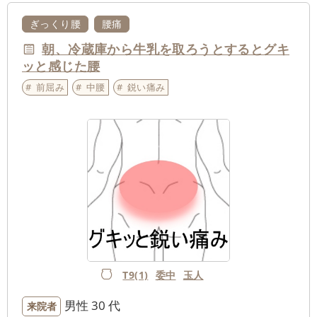
ぎっくり腰
腰痛
朝、冷蔵庫から牛乳を取ろうとするとグキ
ッと感じた腰
前屈み
中腰
鋭い痛み
T9(1)
委中
玉人
男性
30 代
来院者