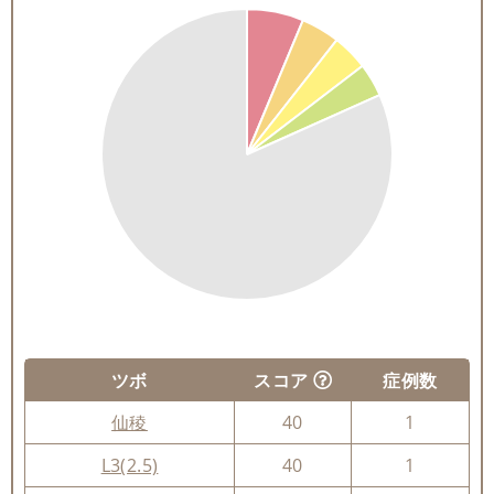
ツボ
スコア
症例数
仙稜
40
1
L3(2.5)
40
1