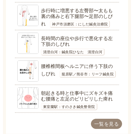
歩行時に増悪する左臀部〜太もも
裏の痛みと右下腿部〜足部のしび
れ
神戸市須磨区：にしだ鍼灸治療院
長時間の座位や歩行で悪化する左
下肢のしびれ
清澄白河：鍼灸院ひなた 清澄白河
腰椎椎間板ヘルニアに伴う下肢の
しびれ
籠原駅／熊谷市：リーフ鍼灸院
朝起きる時と仕事中にズキズキ痛
む腰痛と左足のピリピリした痺れ
東室蘭駅：すのさき鍼灸整骨院
一覧を見る