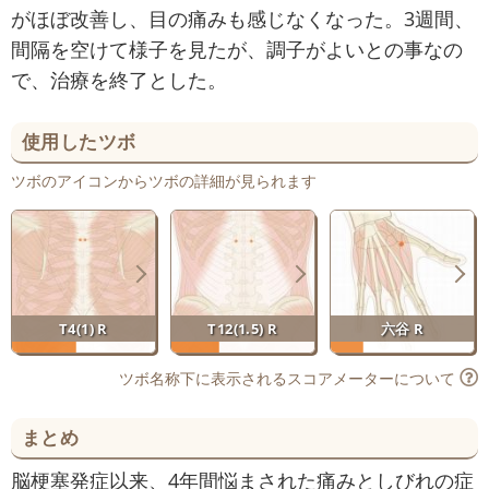
がほぼ改善し、目の痛みも感じなくなった。3週間、
間隔を空けて様子を見たが、調子がよいとの事なの
で、治療を終了とした。
使用したツボ
ツボのアイコンからツボの詳細が見られます
T4(1) R
T12(1.5) R
六谷 R
ツボ名称下に表示されるスコアメーターについて
まとめ
脳梗塞発症以来、4年間悩まされた痛みとしびれの症