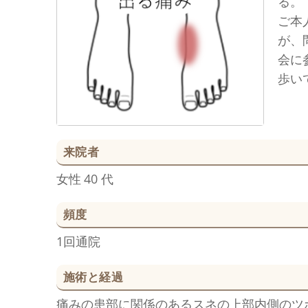
る。
ご本
が、
会に
歩い
来院者
女性
40 代
頻度
1回通院
施術と経過
痛みの患部に関係のあるスネの上部内側のツ