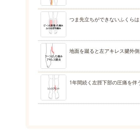
つま先立ちができないふくらは
地面を蹴ると左アキレス腱外側
1年間続く左脛下部の圧痛を伴