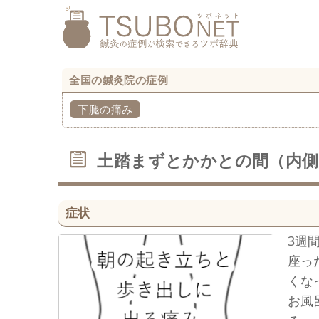
全国の鍼灸院の症例
下腿の痛み
土踏まずとかかとの間（内側
症状
3週
座っ
くな
お風